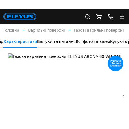
Головна
Варильні поверхні
Газові варильні поверхні
ар
Характеристики
Відгуки та питання
Всі фото та відео
Купують 