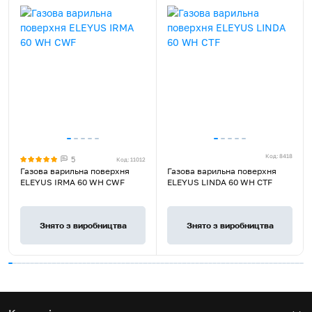
Країна реєстрації бренду
Україна
Гарантія, місяців
60
Варильна поверхня,
Монтажний комплект,
Кабель живлення з вилкою,
Додатковий комплект
Комплект постачання
жиклерів для зрідженого
газу, Керівництво з
експлуатації, Гарантійний
Код: 8418
5
Код: 11012
Rated
талон
Газова варильна поверхня
Газова варильна поверхня
4.9
ELEYUS IRMA 60 WH CWF
ELEYUS LINDA 60 WH CTF
stars
out
of
Знято з виробництва
Знято з виробництва
5