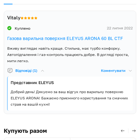
отримуєте додатковий набір жиклерів та повний монтажний
комплект.
Розміри ніші для
вбудовування ширина (Ш),
560
Vitaly
5 років гарантії виробника
мм
Компанія ELEYUS впевнена в якості та надійності вбудованої
22 липня 2022
Куплено
кухонної техніки, тому надає 5 років повної гарантії виробника
Розміри ніші для
50
Газова варильна поверхня ELEYUS ARONA 60 BL CTF
та забезпечує широку і доступну мережу сервісних центрів у
вбудовування висота (В), мм
кожному регіоні України.
Вживу виглядає навіть краще. Стильна, має турбо конфорку.
Розмір упаковки ширина
Автопідпалення і газ-контроль працюють добре. В догляді проста,
675
(Ш), мм
мити легко.
Відповіді (1)
Коментувати
Розмір упаковки висота (В),
155
мм
Представник ELEYUS
Добрий день! Дякуємо за ваш відгук про варильну поверхню
Об'єм упаковки, м³
0.062
ELEYUS ARONA! Бажаємо приємного користування та смачних
страв на вашій кухні!
Вага Нетто, кг
12.5
Вага Брутто, кг
14.5
Купують разом
Країна виробник товару
Туреччина