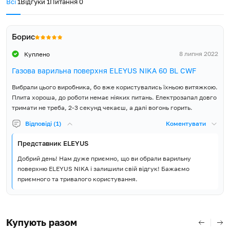
Всі
1
Відгуки
1
Питання
0
рівня решіток, що робить неможливим їх контакт із гарячим
Розміри ніші для
посудом та запобігає нагріванню. Окрім того,
WOK
-конфорка
вбудовування ширина (Ш),
560
розташована спереду зліва та частково висунута вперед, що
мм
Борис
дозволяє використовувати посуд більших об'ємів та убезпечує
поверхню стіни від нагрівання.
8 липня 2022
Куплено
Розміри ніші для
50
5 років гарантії – запорука якості!
вбудовування висота (В), мм
Газова варильна поверхня ELEYUS NIKA 60 BL CWF
З вбудованою технікою ELEYUS ви обираєте якість та
Розмір упаковки ширина
Вибрали цього виробника, бо вже користувались їхньою витяжкою.
надійність, адже ми забезпечуємо гарантію на всю техніку – 5
670
(Ш), мм
Плита хороша, до роботи немає ніяких питань. Електрозапал довго
років! Будьте певні, що команда сервісної служби завжди рада
тримати не треба, 2-3 секунд чекаєш, а далі вогонь горить.
допомогти у вашому регіоні.
Розмір упаковки висота (В),
130
Відповіді (1)
Коментувати
мм
Представник ELEYUS
Об'єм упаковки, м³
0.051
Добрий день! Нам дуже приємно, що ви обрали варильну
поверхню ELEYUS NIKA і залишили свій відгук! Бажаємо
Вага Нетто, кг
8.5
приємного та тривалого користування.
Вага Брутто, кг
10
Країна виробник товару
Туреччина
Купують разом