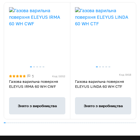
Країна реєстрації бренду
Україна
Гарантія, місяців
60
Варильна поверхня,
Монтажний комплект,
Кабель живлення з вилкою,
Додатковий комплект
Комплект постачання
жиклерів для зрідженого
газу, Керівництво з
експлуатації, Гарантійний
талон
Код: 8418
5
Код: 11012
Rated
Газова варильна поверхня
Газова варильна поверхня
4.9
ELEYUS IRMA 60 WH CWF
ELEYUS LINDA 60 WH CTF
stars
out
of
Знято з виробництва
Знято з виробництва
5