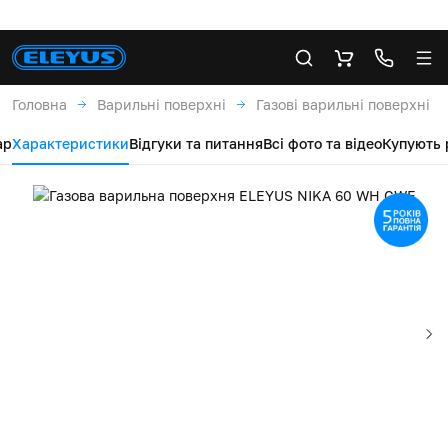
Головна
Варильні поверхні
Газові варильні поверхні
ар
Характеристики
Відгуки та питання
Всі фото та відео
Купують 