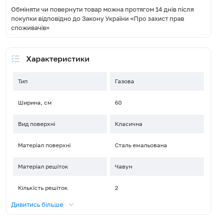
Обміняти чи повернути товар можна протягом 14 днів після
покупки відповідно до Закону України «Про захист прав
споживачів»
Характеристики
Тип
Газова
Ширина, см
60
Вид поверхні
Класична
Матеріал поверхні
Сталь емальована
Матеріал решіток
Чавун
Кількість решіток
2
Дивитись більше
Управління
Поворотні перемикачі