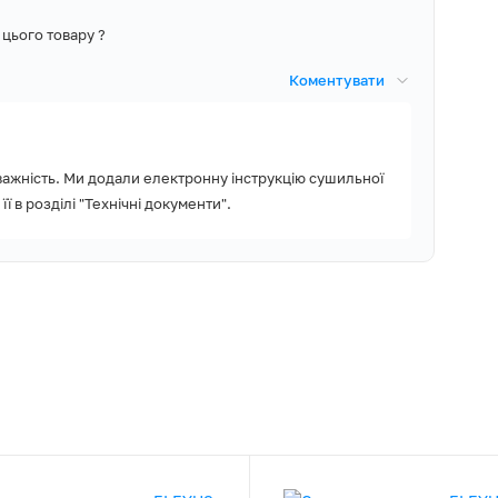
ежно висушити до
 цього товару ?
підсвітка
Коментувати
істю вологи, За
вень сушіння
та
важність. Ми додали електронну інструкцію сушильної
с до завершення
ї в розділі "Технічні документи".
ю Woolmark. Вона
ратурою. Тож
 за вовняним
е програму
емпературах. Одяг