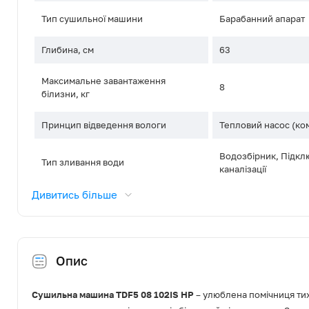
Тип сушильної машини
Барабанний апарат
Глибина, см
63
Максимальне завантаження
8
білизни, кг
Принцип відведення вологи
Тепловий насос (ко
Водозбірник, Підкл
Тип зливання води
каналізації
Дивитись більше
Об'єм барабана, л
102
Матеріал барабана
Нержавіюча сталь
Опис
Тип двигуна
Асинхронний конде
Спосіб завантаження білизни
Фронтальний
Сушильна машина TDF5 08 102IS HP
– улюблена помічниця тих