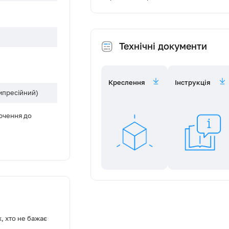
Технічні документи
Креслення
Інструкція
мпресійний)
ючення до
нсаторний
, хто не бажає