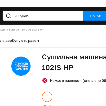
Пошук
шина ELEYUS TDF5 08 102IS HP
а відео
Купують разом
Сушильна машина
102IS HP
Немає в наявності (оновлено 06