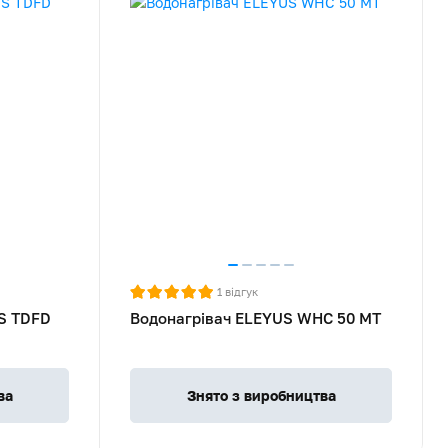
1
відгук
Rated
R
S TDFD
Водонагрівач ELEYUS WHC 50 MT
5
5
stars
s
out
o
of
o
ва
Знято з виробництва
5
5