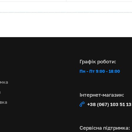
ний бонус –
і сушильної
ви робили зручно й
Графік роботи:
рсу і волосся для
Пн - Пт 9:00 - 18:00
вийняти й
имка
и
Інтернет-магазин:
надає 5 років
авка
+38 (067) 103 51 13
існих центрів в
Сервісна підтримка: