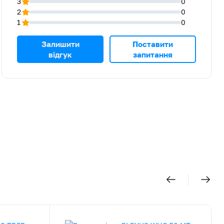
3
0
2
0
1
0
Залишити
Поставити
відгук
запитання