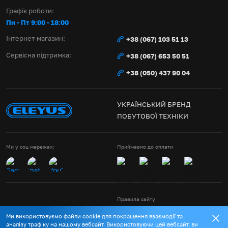
Графік роботи:
Пн - Пт 9:00 - 18:00
Інтернет-магазин:
+38 (067) 103 51 13
Сервісна підтримка:
+38 (067) 653 50 51
+38 (050) 437 90 04
УКРАЇНСЬКИЙ БРЕНД
ПОБУТОВОЇ ТЕХНІКИ
Ми у соц мережах:
Приймаємо до оплати
Правила сайту
Політика конфіденційності
Ми використовуємо файли cookie для покращення взаємодії та
Договір публічної оферти
© Eleyus 2014-2026
аналізу трафіку на нашому вебсайт. Використовуючи цей вебсайт, ви