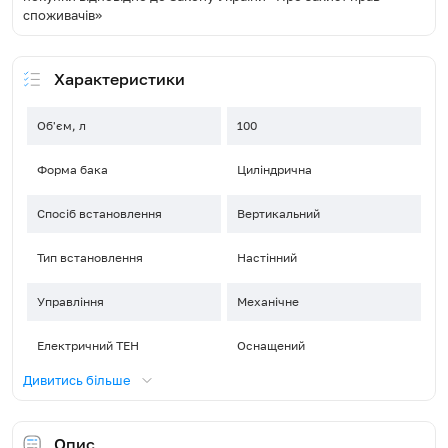
споживачів»
Характеристики
Об'єм, л
100
Форма бака
Циліндрична
Спосіб встановлення
Вертикальний
Тип встановлення
Настінний
Управління
Механічне
Електричний ТЕН
Оснащений
Дивитись більше
Тип нагрівальних елементів
Відкритий
Кількість нагрівальних
Опис
1